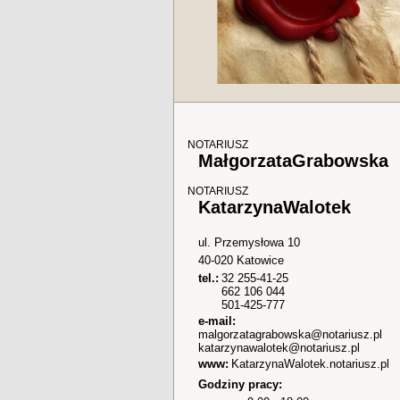
NOTARIUSZ
Małgorzata
Grabowska
NOTARIUSZ
Katarzyna
Walotek
ul. Przemysłowa 10
40-020
Katowice
tel.:
32 255-41-25
662 106 044
501-425-777
e-mail:
malgorzatagrabowska@notariusz.pl
katarzynawalotek@notariusz.pl
www:
KatarzynaWalotek.notariusz.pl
Godziny pracy: