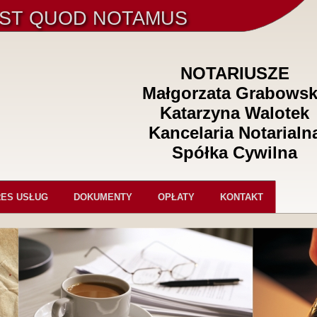
EST QUOD NOTAMUS
NOTARIUSZE
Małgorzata Grabows
Katarzyna Walotek
Kancelaria Notarialn
Spółka Cywilna
ES USŁUG
DOKUMENTY
OPŁATY
KONTAKT