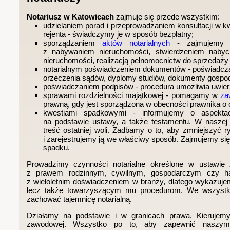
Notariusz w Katowicach
zajmuje się przede wszystkim:
udzielaniem porad i przeprowadzaniem konsultacji w 
rejenta - świadczymy je w sposób bezpłatny;
sporządzaniem
aktów notarialnych
- zajmujemy s
z nabywaniem nieruchomości, stwierdzeniem nabyc
nieruchomości, realizacją pełnomocnictw do sprzedaży
notarialnym poświadczeniem dokumentów - poświadczam
orzeczenia sądów, dyplomy studiów, dokumenty gospo
poświadczaniem podpisów - procedura umożliwia uwierz
sprawami rozdzielności majątkowej - pomagamy w
za
prawną, gdy jest sporządzona w obecności prawnika o o
kwestiami spadkowymi - informujemy o aspekta
na podstawie ustawy, a także testamentu. W naszej 
treść ostatniej woli. Zadbamy o to, aby zmniejszyć 
i zarejestrujemy ją we właściwy sposób. Zajmujemy się
spadku.
Prowadzimy czynności notarialne określone w ustawie
z prawem rodzinnym, cywilnym, gospodarczym czy ha
z wieloletnim doświadczeniem w branży, dlatego wykazujem
lecz także towarzyszącym mu procedurom. We wszystki
zachować tajemnicę notarialną.
Działamy na podstawie i w granicach prawa. Kierujemy
zawodowej. Wszystko po to, aby zapewnić naszym 