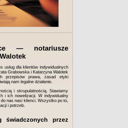
wice — notariusze
 Walotek
es usług dla klientów indywidualnych
orzata Grabowska i Katarzyna Walotek
ch przepisów prawa, zasad etyki
wiają nam legalne działanie.
ością i skrupulatnością. Stawiamy
h i ich nowelizacji. W indywidualny
o nas nasi klienci. Wszystko po to,
ji i potrzeb.
g świadczonych przez