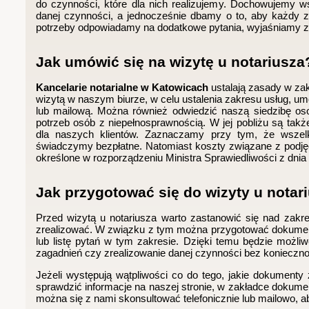
do czynności, które dla nich realizujemy. Dochowujemy 
danej czynności, a jednocześnie dbamy o to, aby każdy z 
potrzeby odpowiadamy na dodatkowe pytania, wyjaśniamy za
Jak umówić się na wizytę u notariusza
Kancelarie notarialne w Katowicach
ustalają zasady w zak
wizytą w naszym biurze, w celu ustalenia zakresu usług, um
lub mailową. Można również odwiedzić naszą siedzibę os
potrzeb osób z niepełnosprawnością. W jej pobliżu są tak
dla naszych klientów. Zaznaczamy przy tym, że wszelki
świadczymy bezpłatne. Natomiast koszty związane z podjęc
określone w rozporządzeniu Ministra Sprawiedliwości z dnia
Jak przygotować się do wizyty u notar
Przed wizytą u notariusza warto zastanowić się nad zakr
zrealizować. W związku z tym można przygotować dokumen
lub listę pytań w tym zakresie. Dzięki temu będzie możli
zagadnień czy zrealizowanie danej czynności bez konieczno
Jeżeli występują wątpliwości co do tego, jakie dokumenty 
sprawdzić informacje na naszej stronie, w zakładce dokument
można się z nami skonsultować telefonicznie lub mailowo, a