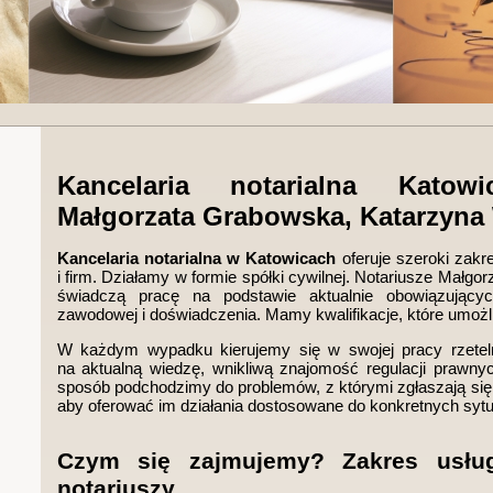
Kancelaria notarialna Kato
Małgorzata Grabowska, Katarzyna
Kancelaria notarialna w Katowicach
oferuje szeroki zakr
i firm. Działamy w formie spółki cywilnej. Notariusze Małg
świadczą pracę na podstawie aktualnie obowiązujący
zawodowej i doświadczenia. Mamy kwalifikacje, które umożli
W każdym wypadku kierujemy się w swojej pracy rzeteln
na aktualną wiedzę, wnikliwą znajomość regulacji prawnyc
sposób podchodzimy do problemów, z którymi zgłaszają się d
aby oferować im działania dostosowane do konkretnych sytuac
Czym się zajmujemy? Zakres usłu
notariuszy