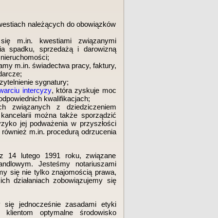
kwestiach należących do obowiązków
ię m.in. kwestiami związanymi
ia spadku, sprzedażą i darowizną
 nieruchomości;
y m.in. świadectwa pracy, faktury,
darcze;
ytelnienie sygnatury;
warciu intercyzy
, która zyskuje moc
dpowiednich kwalifikacjach;
ch związanych z dziedziczeniem
kancelarii można także sporządzić
ryzyko jej podważenia w przyszłości
 również m.in. procedurą odrzucenia
 z 14 lutego 1991 roku, związane
ndlowym. Jesteśmy notariuszami
y się nie tylko znajomością prawa,
ch działaniach zobowiązujemy się
 się jednocześnie zasadami etyki
klientom optymalne środowisko