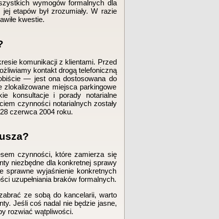
wszystkich wymogów formalnych dla
jej etapów był zrozumiały. W razie
wiłe kwestie.
?
resie komunikacji z klientami. Przed
ożliwiamy kontakt drogą telefoniczną
obiście — jest ona dostosowana do
że zlokalizowane miejsca parkingowe
e konsultacje i porady notarialne
iem czynności notarialnych zostały
 28 czerwca 2004 roku.
iusza?
esem czynności, które zamierza się
ty niezbędne dla konkretnej sprawy
we sprawne wyjaśnienie konkretnych
ści uzupełniania braków formalnych.
zabrać ze sobą do kancelarii, warto
y. Jeśli coś nadal nie będzie jasne,
by rozwiać wątpliwości.