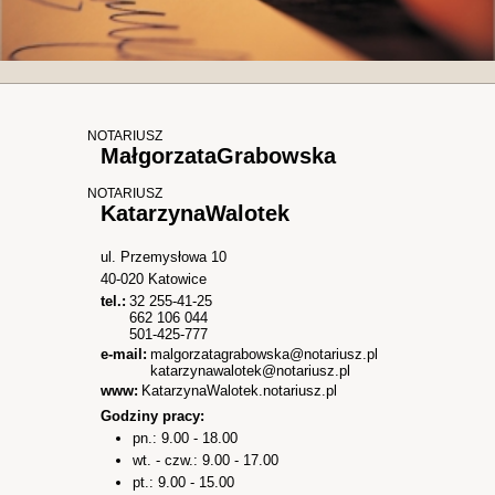
NOTARIUSZ
Małgorzata
Grabowska
NOTARIUSZ
Katarzyna
Walotek
ul. Przemysłowa 10
40-020
Katowice
tel.:
32 255-41-25
662 106 044
501-425-777
e-mail:
malgorzatagrabowska@notariusz.pl
katarzynawalotek@notariusz.pl
www:
KatarzynaWalotek.notariusz.pl
Godziny pracy:
pn.: 9.00 - 18.00
wt. - czw.: 9.00 - 17.00
pt.: 9.00 - 15.00