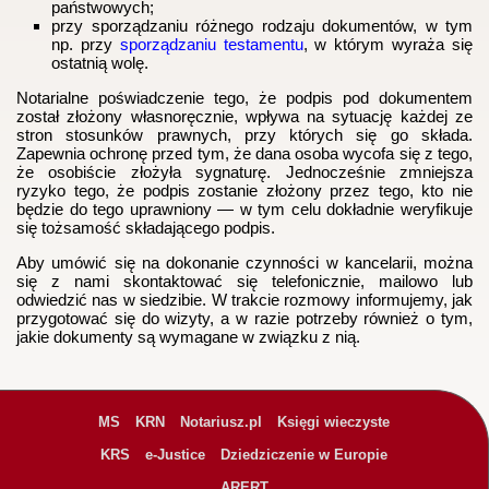
państwowych;
przy sporządzaniu różnego rodzaju dokumentów, w tym
np. przy
sporządzaniu testamentu
, w którym wyraża się
ostatnią wolę.
Notarialne poświadczenie tego, że podpis pod dokumentem
został złożony własnoręcznie, wpływa na sytuację każdej ze
stron stosunków prawnych, przy których się go składa.
Zapewnia ochronę przed tym, że dana osoba wycofa się z tego,
że osobiście złożyła sygnaturę. Jednocześnie zmniejsza
ryzyko tego, że podpis zostanie złożony przez tego, kto nie
będzie do tego uprawniony — w tym celu dokładnie weryfikuje
się tożsamość składającego podpis.
Aby umówić się na dokonanie czynności w kancelarii, można
się z nami skontaktować się telefonicznie, mailowo lub
odwiedzić nas w siedzibie. W trakcie rozmowy informujemy, jak
przygotować się do wizyty, a w razie potrzeby również o tym,
jakie dokumenty są wymagane w związku z nią.
MS
KRN
Notariusz.pl
Księgi wieczyste
KRS
e-Justice
Dziedziczenie w Europie
ARERT