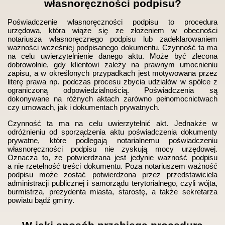
własnoręczności podpisu?
Poświadczenie własnoręczności podpisu to procedura
urzędowa, która wiąże się ze złożeniem w obecności
notariusza własnoręcznego podpisu lub zadeklarowaniem
ważności wcześniej podpisanego dokumentu. Czynność ta ma
na celu uwierzytelnienie danego aktu. Może być zlecona
dobrowolnie, gdy klientowi zależy na prawnym umocnieniu
zapisu, a w określonych przypadkach jest motywowana przez
literę prawa np. podczas procesu zbycia udziałów w spółce z
ograniczoną odpowiedzialnością. Poświadczenia są
dokonywane na różnych aktach zarówno pełnomocnictwach
czy umowach, jak i dokumentach prywatnych.
Czynność ta ma na celu uwierzytelnić akt. Jednakże w
odróżnieniu od sporządzenia aktu poświadczenia dokumenty
prywatne, które podlegają notarialnemu poświadczeniu
własnoręczności podpisu nie zyskują mocy urzędowej.
Oznacza to, że potwierdzana jest jedynie ważność podpisu
a nie rzetelność treści dokumentu. Poza notariuszem ważność
podpisu może zostać potwierdzona przez przedstawiciela
administracji publicznej i samorządu terytorialnego, czyli wójta,
burmistrza, prezydenta miasta, starostę, a także sekretarza
powiatu bądź gminy.